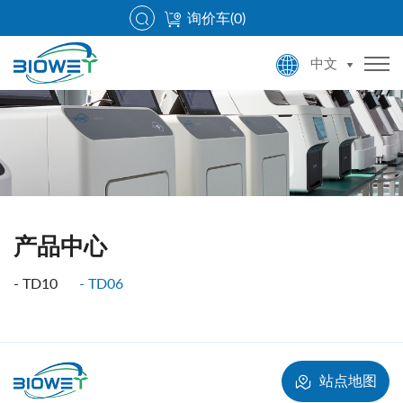
询价车(
0
)
中文
产品中心
TD10
TD06
站点地图