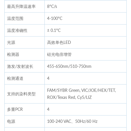
最高升降温速率
8°C/s
温度范围
4-100°C
温度准确性
± 0.1°C
光源
高效单色LED
检测器
硅光电倍增管
激发/发射波长
455-650nm/510-750nm
检测通道
4
FAM/SYBR Green, VIC/JOE/HEX/TET,
支持的染料类型
ROX/Texas Red, Cy5/LIZ
多重PCR
4
电源
100-240 VAC、50Hz/60 Hz