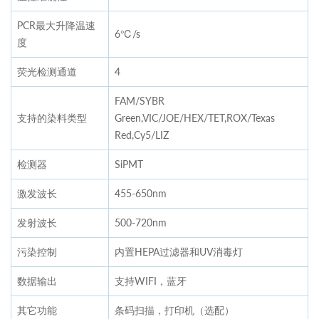
PCR最大升降温速
6℃/s
度
荧光检测通道
4
FAM/SYBR
支持的染料类型
Green,VIC/JOE/HEX/TET,ROX/Texas
Red,Cy5/LIZ
检测器
SiPMT
激发波长
455-650nm
发射波长
500-720nm
污染控制
内置HEPA过滤器和UV消毒灯
数据输出
支持WIFI，蓝牙
其它功能
条码扫描，打印机（选配）