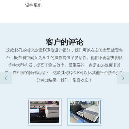
温控系统
客户的评论
学实
这款16孔的荧光定量PCR仪设计很好，我们可以在实验室里放置多
博
易于
台，既节省空间又为学生的操作提供了灵活性。他们不再需要排队
验
等待大型机器，提高了测试效率。最重要的一点是加热速度非常
快，在相同的操作流程下，这款迷你QPCR可以比其他平台快至少15
分钟出结果。我们非常喜欢它！