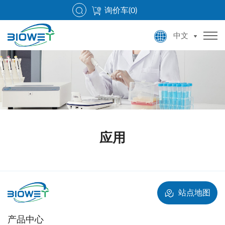
询价车(
0
)
中文
应用
站点地图
产品中心