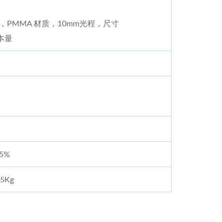
，PMMA 材质，10mm光程，尺寸
样本量
5%
5Kg