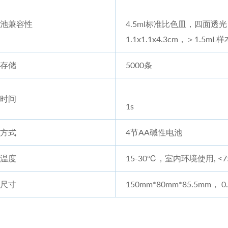
池兼容性
4.5ml标准比色皿，四面透光
1.1x1.1x4.3cm，＞1.5mL
存储
5000条
时间
1s
方式
4节AA碱性电池
温度
15-30℃，室内环境使用, <7
尺寸
150mm*80mm*85.5mm， 0.