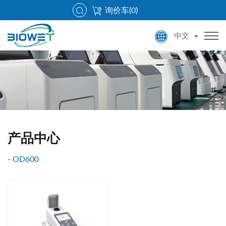
询价车(
0
)
中文
产品中心
OD600