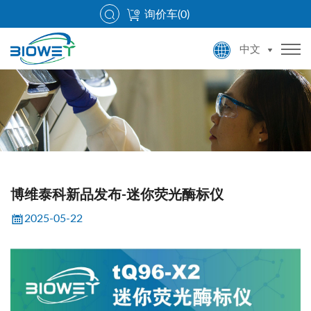
询价车(
0
)
中文
博维泰科新品发布-迷你荧光酶标仪
2025-05-22